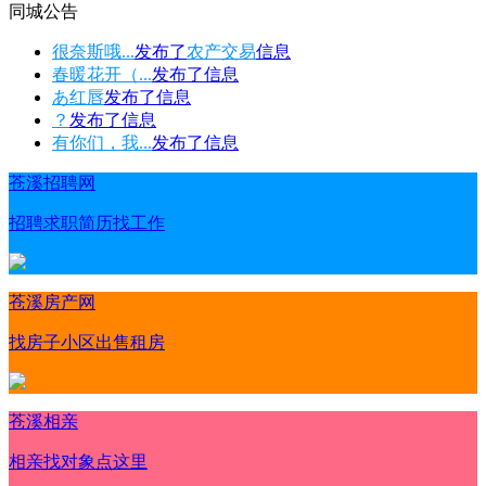
同城公告
很奈斯哦...
发布了
农产交易
信息
春暖花开（...
发布了
信息
あ红唇
发布了
信息
？
发布了
信息
有你们，我...
发布了
信息
苍溪招聘网
招聘求职简历找工作
苍溪房产网
找房子小区出售租房
苍溪相亲
相亲找对象点这里