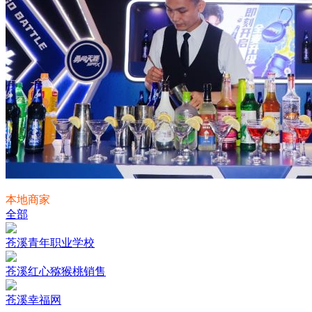
本地商家
全部
苍溪青年职业学校
苍溪红心猕猴桃销售
苍溪幸福网