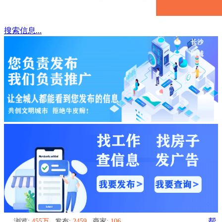
搜索信息...
浏览:
455万
发布:
2459
商家:
106
帮