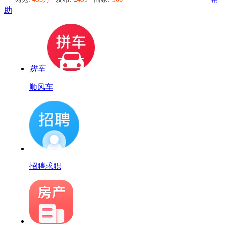
助
拼车
顺风车
招聘求职