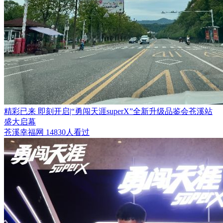
精彩已来 即刻开启|“勇闯天涯superX”全新升级品鉴会苍溪站
盛大启幕
苍溪幸福网
14830人看过