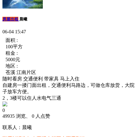
房屋出租
晨曦
06-04 15:47
面积 :
100平方
租金 :
5000元
地区 :
苍溪 江南片区
随时看房
交通便利
带家具
马上入住
自建房一搂门面出租，交通便利马路边，可做仓库放货，大院
子放车方便。
2，3楼可以住人水电气三通
0
49935 浏览、 0 人点赞
联系人：晨曦