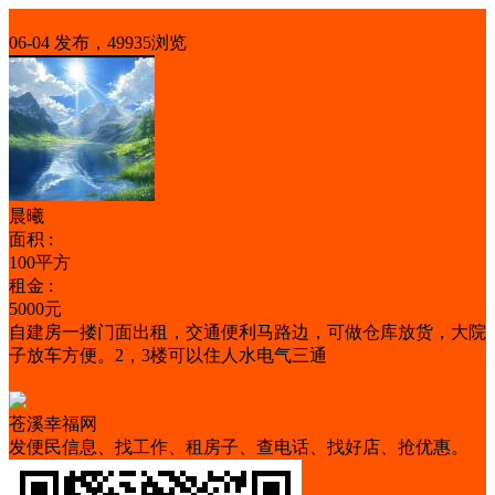
房屋出租
06-04 发布，49935浏览
晨曦
面积 :
100平方
租金 :
5000元
自建房一搂门面出租，交通便利马路边，可做仓库放货，大院
子放车方便。2，3楼可以住人水电气三通
随时看房
交通便利
带家具
马上入住
苍溪幸福网
发便民信息、找工作、租房子、查电话、找好店、抢优惠。