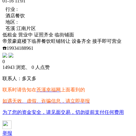
01-16 11:01
行业 :
酒店餐饮
地区 :
苍溪 江南片区
低租金
营业中
证照齐全
临街铺面
帝景豪庭楼下临界餐饮旺铺转让 设备齐全 接手即可营业
☎️19934188961
0
14943 浏览、 0 人点赞
联系人：多又多
联系时请告知在
苍溪幸福网
上面看到的
如遇无效、虚假、诈骗信息，请立即举报
为了您的资金安全，请见面交易，切勿提前支付任何费用
举报