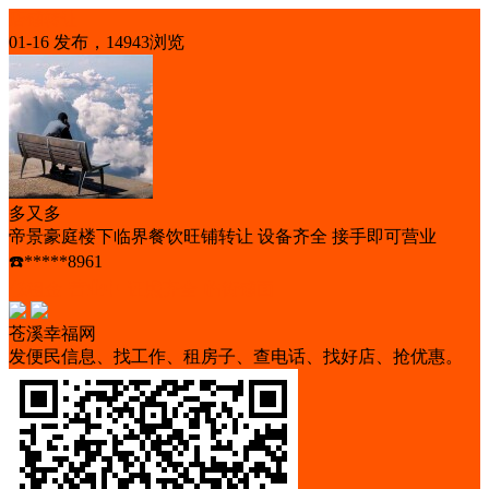
店铺转让
01-16 发布，14943浏览
多又多
帝景豪庭楼下临界餐饮旺铺转让 设备齐全 接手即可营业
☎️*****8961
低租金
营业中
证照齐全
临街铺面
苍溪幸福网
发便民信息、找工作、租房子、查电话、找好店、抢优惠。