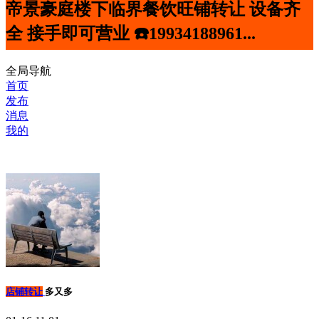
帝景豪庭楼下临界餐饮旺铺转让 设备齐
全 接手即可营业 ☎️19934188961...
全局导航
首页
发布
消息
我的
店铺转让
多又多