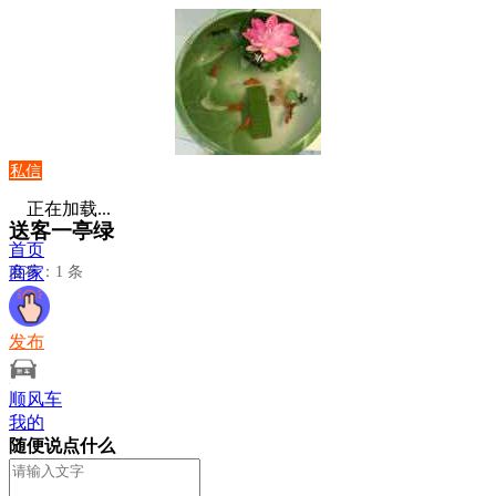
私信
正在加载...
送客一亭绿
首页
发布：1 条
商家
发布
顺风车
我的
随便说点什么