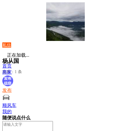
私信
正在加载...
杨从国
首页
发布：1 条
商家
发布
顺风车
我的
随便说点什么